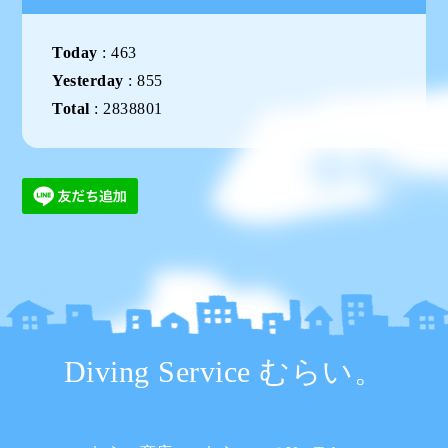
Today
:
463
Yesterday
:
855
Total
:
2838801
Diving Service むらい。