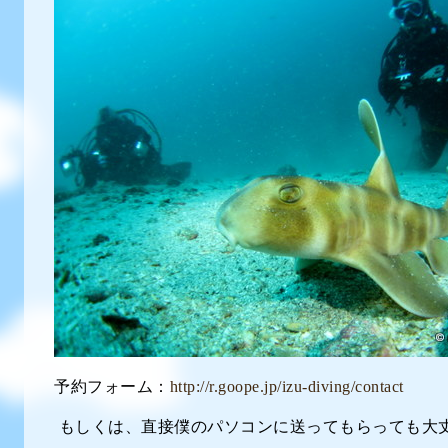
予約フォーム：
http://r.goope.jp/izu-diving/contact
もしくは、直接僕のパソコンに送ってもらっても大丈