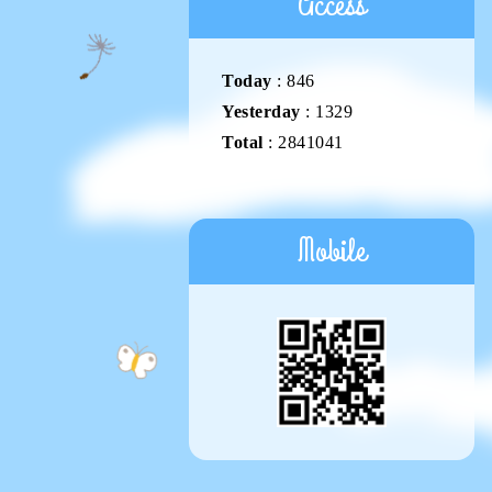
Access
Today
:
846
Yesterday
:
1329
Total
:
2841041
Mobile