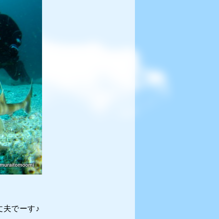
夫でーす♪