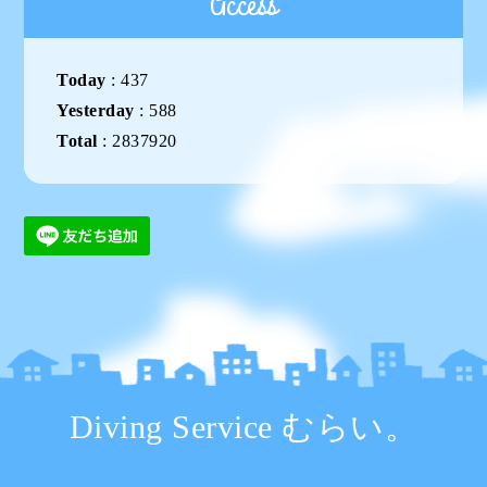
Access
Today
:
437
Yesterday
:
588
Total
:
2837920
Diving Service むらい。