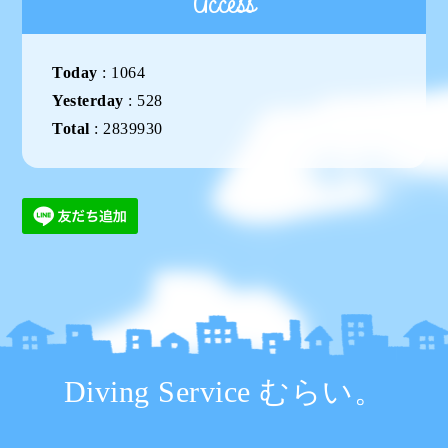
Access
Today
:
1064
Yesterday
:
528
Total
:
2839930
Diving Service むらい。