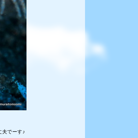
夫でーす♪