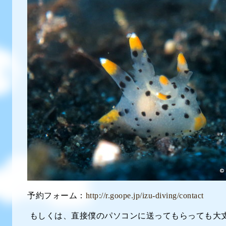
予約フォーム：
http://r.goope.jp/izu-diving/contact
もしくは、直接僕のパソコンに送ってもらっても大丈