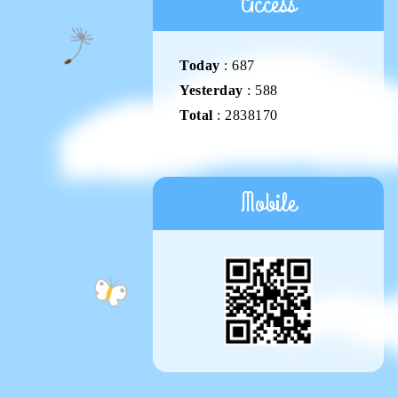
Access
Today
:
687
Yesterday
:
588
Total
:
2838170
Mobile