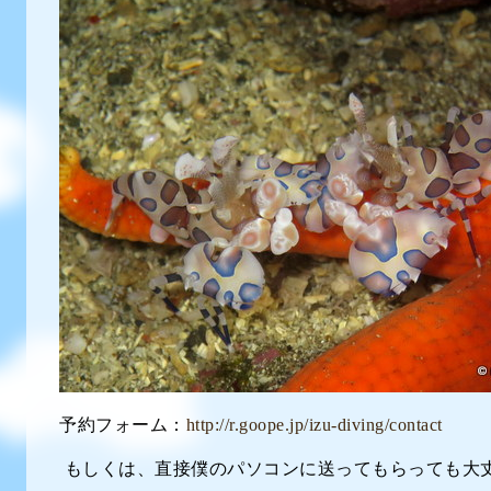
予約フォーム：
http://r.goope.jp/izu-diving/contact
もしくは、直接僕のパソコンに送ってもらっても大丈