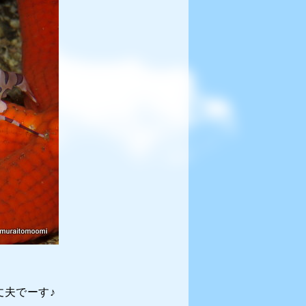
夫でーす♪