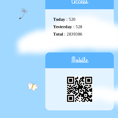
Access
Today
:
520
Yesterday
:
528
Total
:
2839386
Mobile