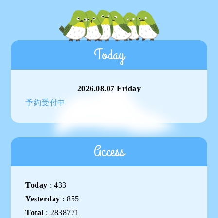
Today
2026.08.07 Friday
予約受付中
Access
Today
:
433
Yesterday
:
855
Total
:
2838771