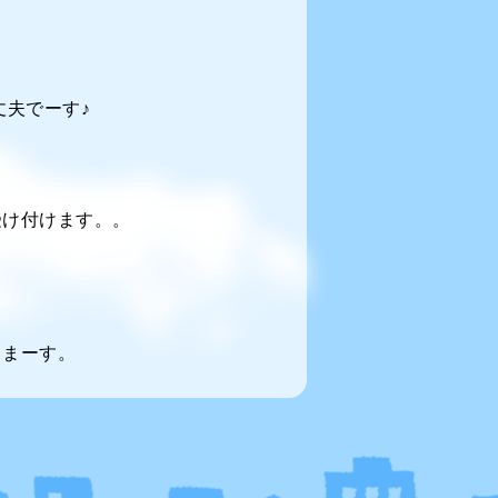
夫でーす♪
受け付けます。。
てまーす。