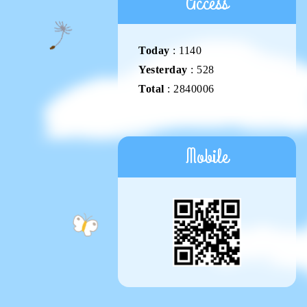
Access
Today
:
1140
Yesterday
:
528
Total
:
2840006
Mobile