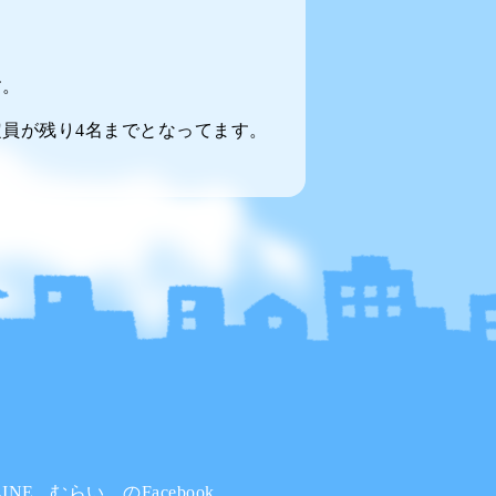
。
す。
員が残り4名までとなってます。
INE
むらい。のFacebook