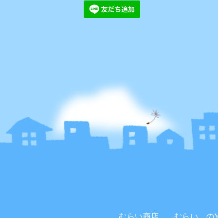
むらい商店。
むらい。のYo