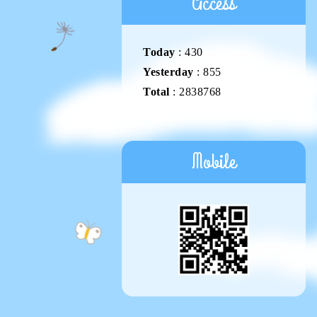
Access
Today
:
430
Yesterday
:
855
Total
:
2838768
Mobile