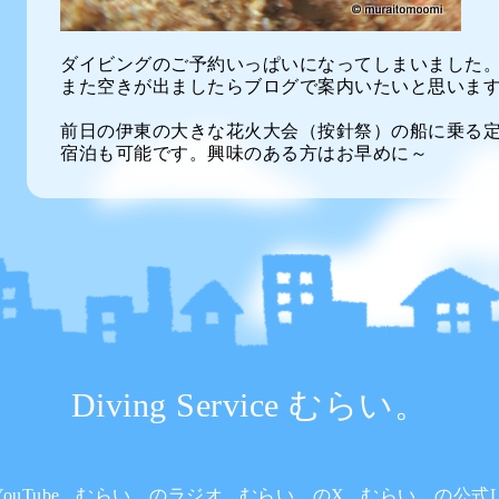
ダイビングのご予約いっぱいになってしまいました
また空きが出ましたらブログで案内いたいと思いま
前日の伊東の大きな花火大会（按針祭）の船に乗る定
宿泊も可能です。興味のある方はお早めに～
Diving Service むらい。
uTube
むらい。のラジオ
むらい。のX
むらい。の公式L