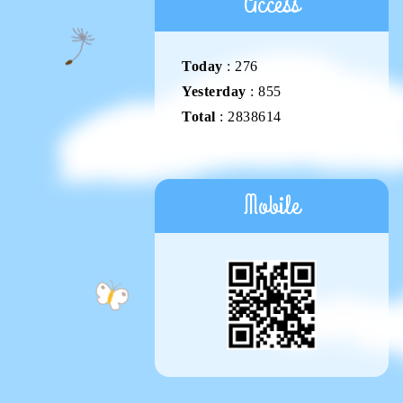
Access
Today
:
276
Yesterday
:
855
Total
:
2838614
Mobile