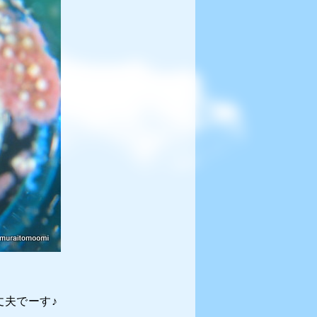
夫でーす♪