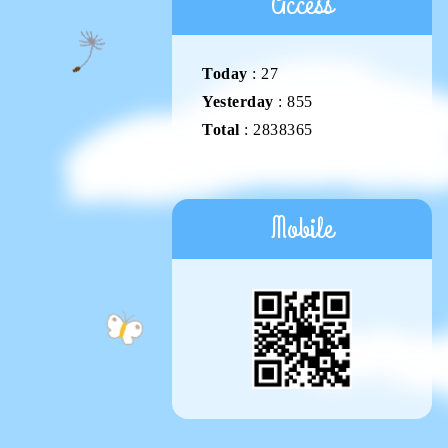
Access
Today
:
27
Yesterday
:
855
Total
:
2838365
Mobile