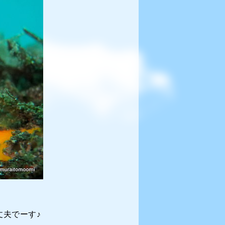
夫でーす♪