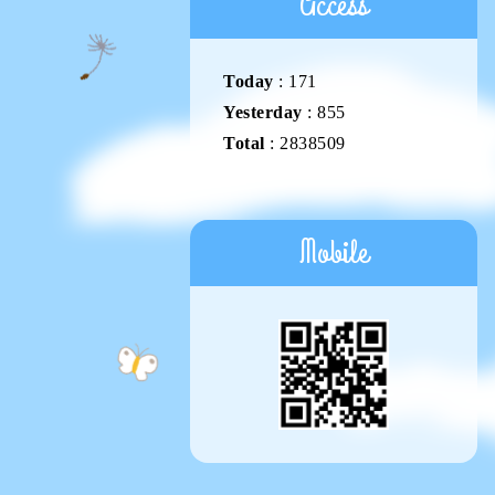
Access
Today
:
171
Yesterday
:
855
Total
:
2838509
Mobile