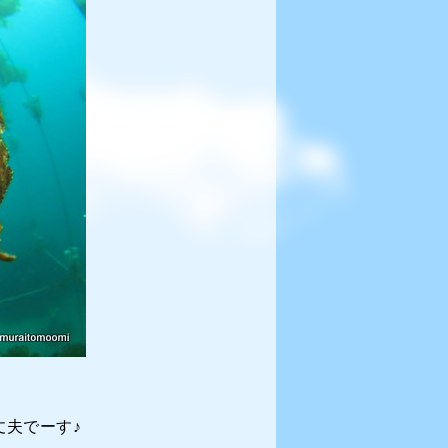
夫でーす♪