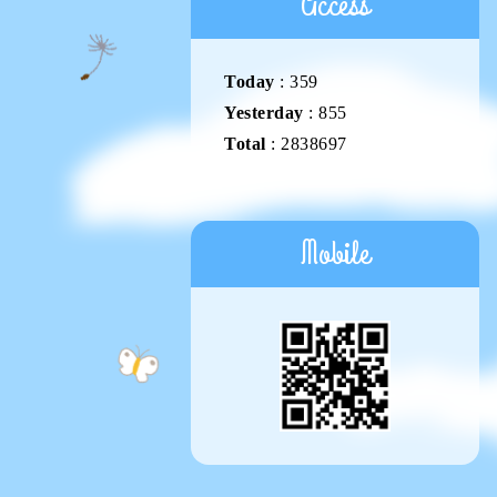
Access
Today
:
359
Yesterday
:
855
Total
:
2838697
Mobile