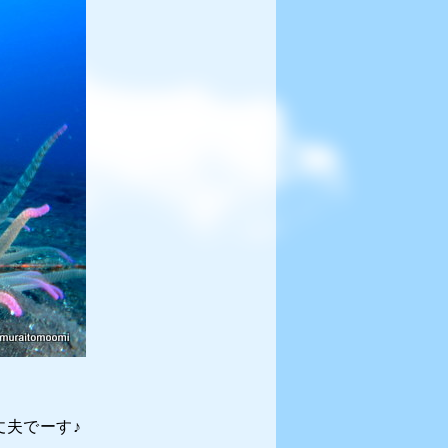
夫でーす♪