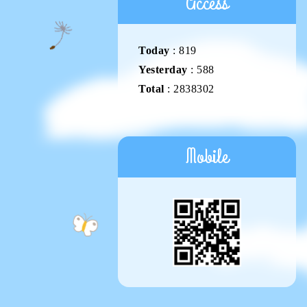
Access
Today
:
819
Yesterday
:
588
Total
:
2838302
Mobile