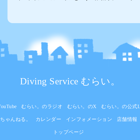
Diving Service むらい。
uTube
むらい。のラジオ
むらい。のX
むらい。の公式L
いちゃんねる。
カレンダー
インフォメーション
店舗情報
トップページ