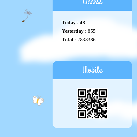
Access
Today
:
48
Yesterday
:
855
Total
:
2838386
Mobile