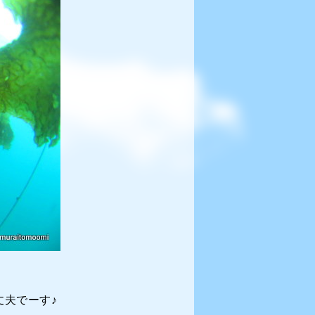
夫でーす♪