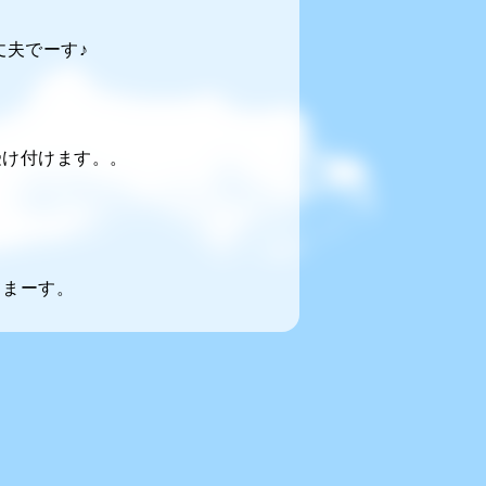
夫でーす♪
受け付けます。。
てまーす。