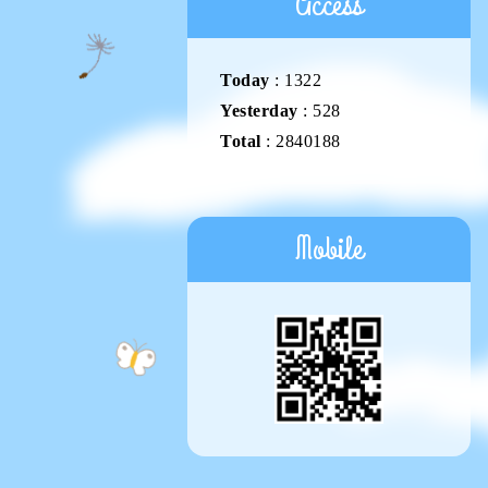
Access
Today
:
1322
Yesterday
:
528
Total
:
2840188
Mobile