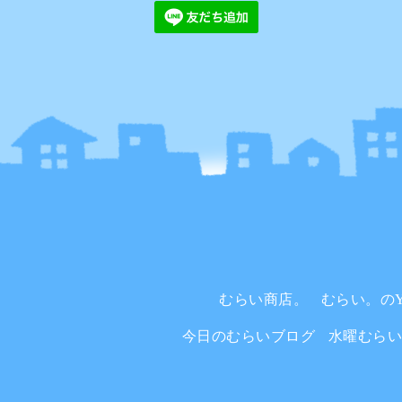
むらい商店。
むらい。のYo
今日のむらいブログ
水曜むら