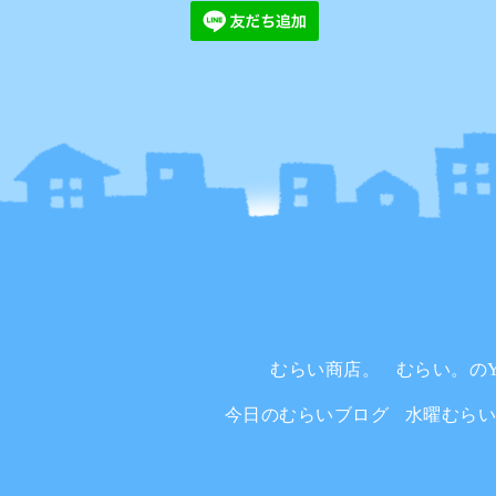
むらい商店。
むらい。のYo
今日のむらいブログ
水曜むら