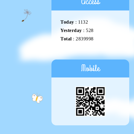
Access
Today
:
1132
Yesterday
:
528
Total
:
2839998
Mobile