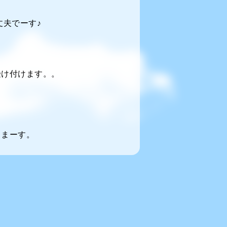
夫でーす♪
受け付けます。。
てまーす。