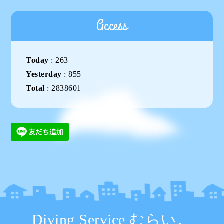
Access
Today
:
263
Yesterday
:
855
Total
:
2838601
Diving Service むらい。