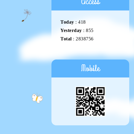
Access
Today
:
418
Yesterday
:
855
Total
:
2838756
Mobile