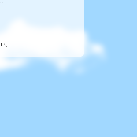
♪
～い。