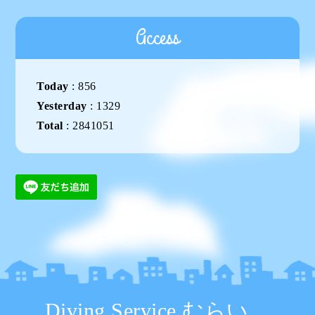
Access
Today
:
856
Yesterday
:
1329
Total
:
2841051
Diving Service むらい。