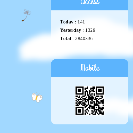
Access
Today
:
141
Yesterday
:
1329
Total
:
2840336
Mobile