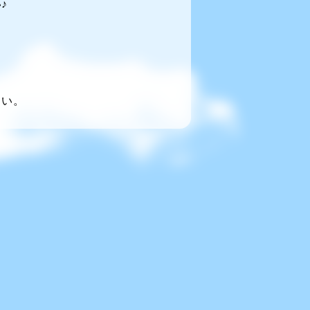
♪
～い。