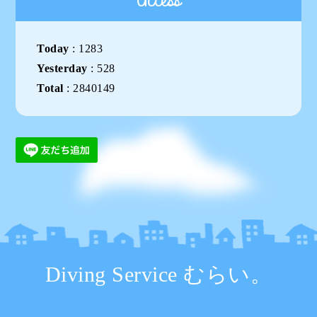
Access
Today
:
1283
Yesterday
:
528
Total
:
2840149
Diving Service むらい。