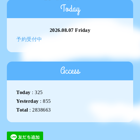
Today
2026.08.07 Friday
予約受付中
Access
Today
:
325
Yesterday
:
855
Total
:
2838663