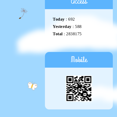
Access
Today
:
692
Yesterday
:
588
Total
:
2838175
Mobile