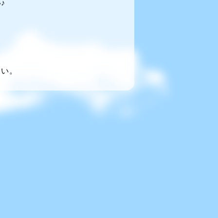
♪
～い。