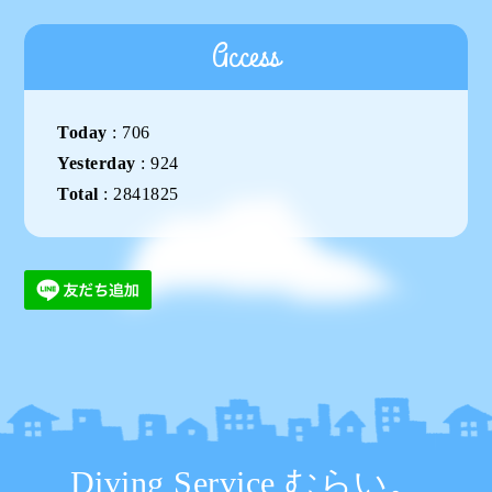
Access
Today
:
706
Yesterday
:
924
Total
:
2841825
Diving Service むらい。