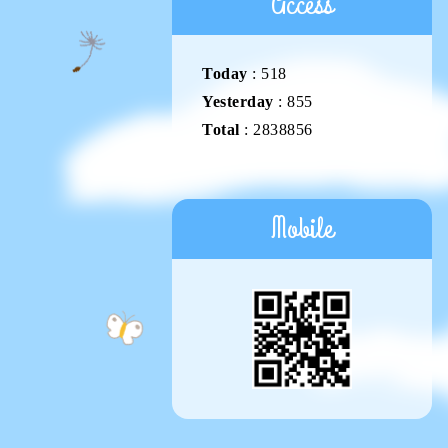
Access
Today
:
518
Yesterday
:
855
Total
:
2838856
Mobile