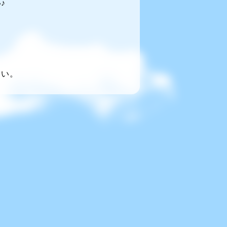
♪
～い。