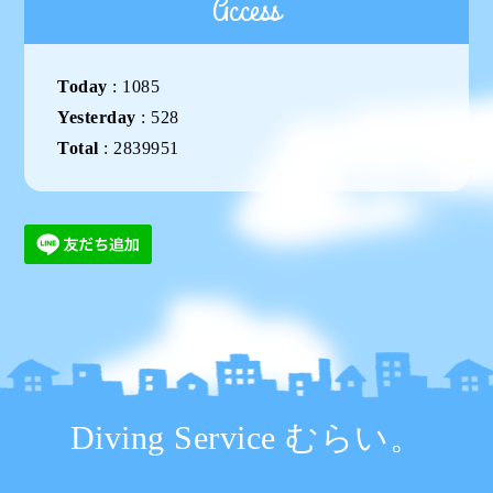
Access
Today
:
1085
Yesterday
:
528
Total
:
2839951
Diving Service むらい。