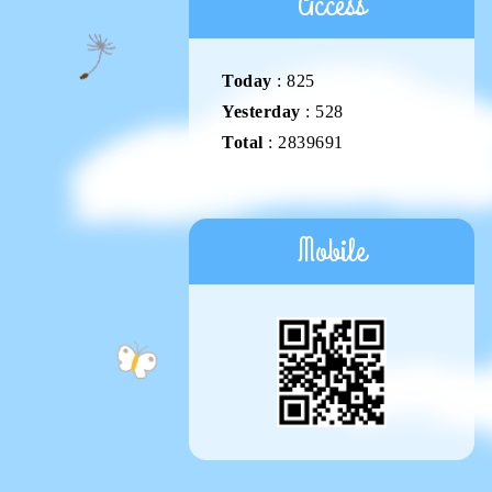
Access
Today
:
825
Yesterday
:
528
Total
:
2839691
Mobile