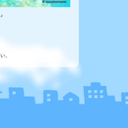
♪
～い。