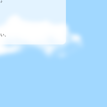
♪
～い。