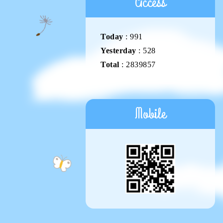
Access
Today
:
991
Yesterday
:
528
Total
:
2839857
Mobile