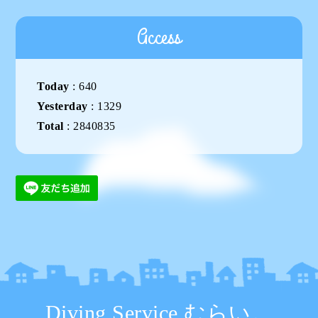
Access
Today
:
640
Yesterday
:
1329
Total
:
2840835
Diving Service むらい。