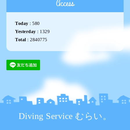
Access
Today
:
580
Yesterday
:
1329
Total
:
2840775
Diving Service むらい。