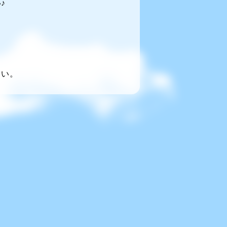
♪
～い。