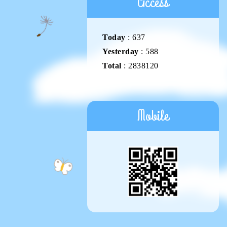
Access
Today
:
637
Yesterday
:
588
Total
:
2838120
Mobile