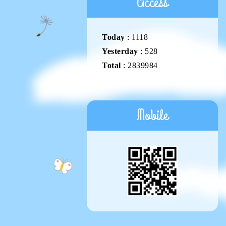
Access
Today
:
1118
Yesterday
:
528
Total
:
2839984
Mobile