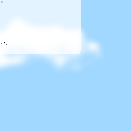
♪
～い。