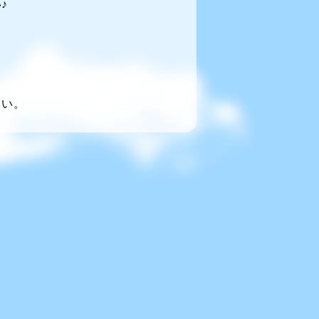
♪
～い。