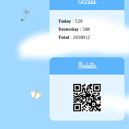
Access
Today
:
529
Yesterday
:
588
Total
:
2838012
Mobile