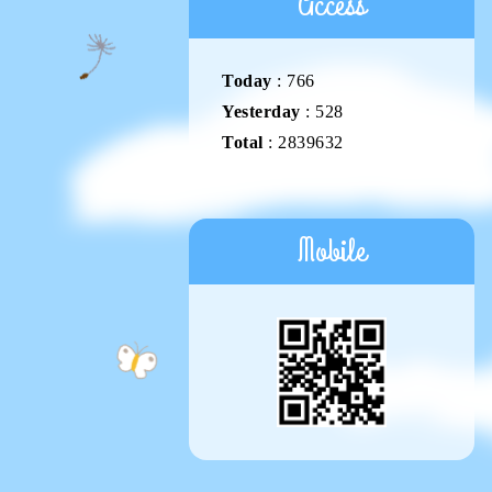
Access
Today
:
766
Yesterday
:
528
Total
:
2839632
Mobile