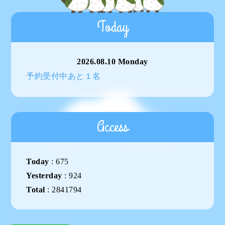
Today
2026.08.10 Monday
予約受付中あと１名
Access
Today
:
675
Yesterday
:
924
Total
:
2841794