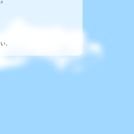
♪
～い。