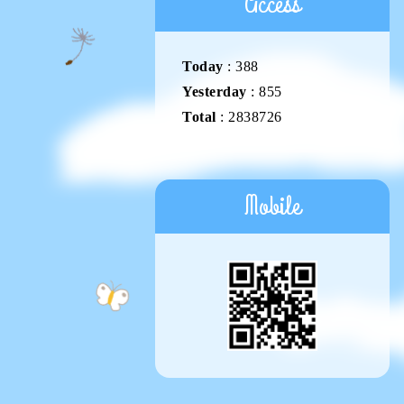
Access
Today
:
388
Yesterday
:
855
Total
:
2838726
Mobile