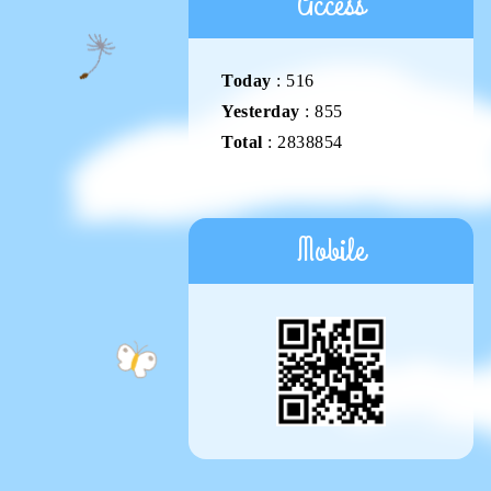
Access
Today
:
516
Yesterday
:
855
Total
:
2838854
Mobile