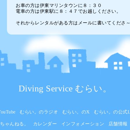
お車の方は伊東マリンタウンに８：３０
電車の方は伊東駅に８：４７でお越しください。
それからレンタルがある方はメールに書いてくださ
Diving Service むらい。
uTube
むらい。のラジオ
むらい。のX
むらい。の公式L
いちゃんねる。
カレンダー
インフォメーション
店舗情報