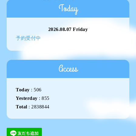
Today
2026.08.07 Friday
予約受付中
Access
Today
:
506
Yesterday
:
855
Total
:
2838844