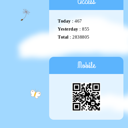
Access
Today
:
467
Yesterday
:
855
Total
:
2838805
Mobile