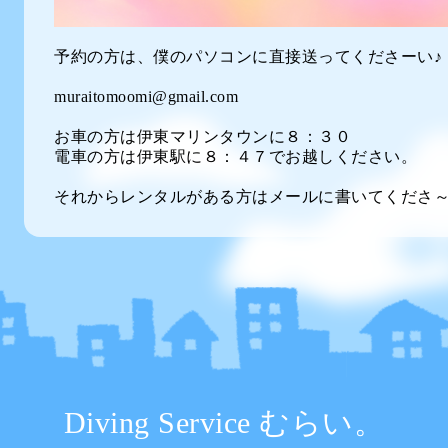
予約の方は、僕のパソコンに直接送ってくださーい♪
muraitomoomi@gmail.com
お車の方は伊東マリンタウンに８：３０
電車の方は伊東駅に８：４７でお越しください。
それからレンタルがある方はメールに書いてくださ
Diving Service むらい。