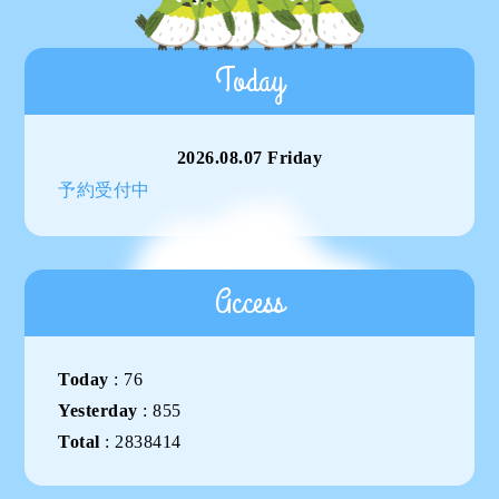
Today
2026.08.07 Friday
予約受付中
Access
Today
:
76
Yesterday
:
855
Total
:
2838414