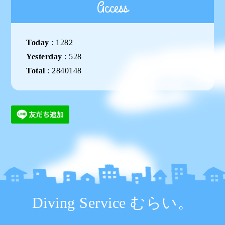
Access
Today
:
1282
Yesterday
:
528
Total
:
2840148
Diving Service むらい。