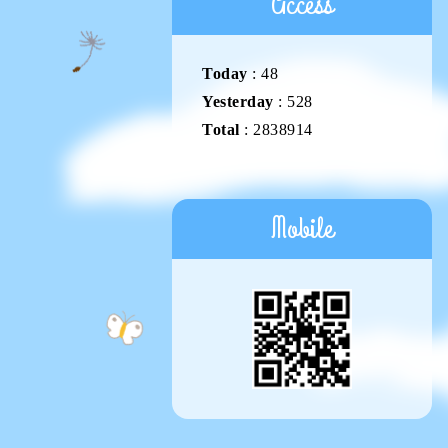
Access
Today
:
48
Yesterday
:
528
Total
:
2838914
Mobile