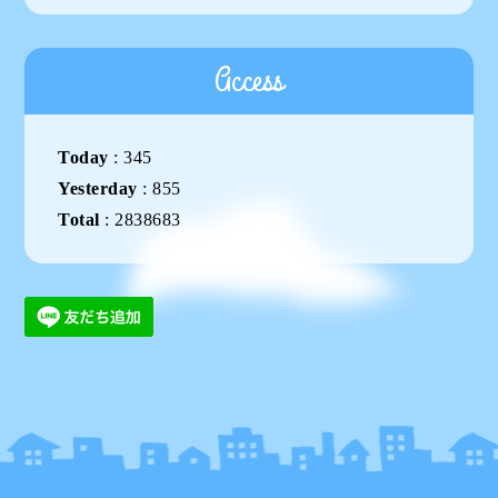
Access
Today
:
345
Yesterday
:
855
Total
:
2838683