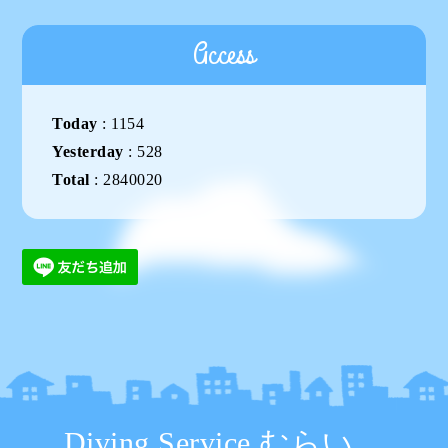
Access
Today
:
1154
Yesterday
:
528
Total
:
2840020
Diving Service むらい。