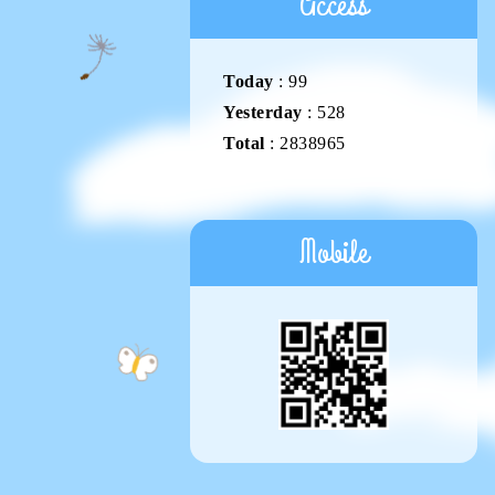
Access
Today
:
99
Yesterday
:
528
Total
:
2838965
Mobile