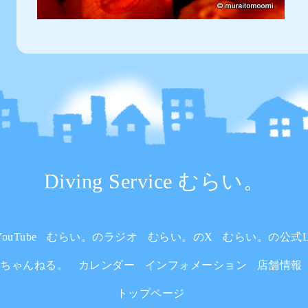
Diving Service むらい。
uTube
むらい。のラジオ
むらい。のX
むらい。の公式L
いちゃんねる。
カレンダー
インフォメーション
店舗情報
トップページ