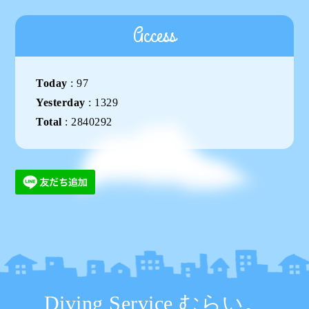
Access
Today
:
97
Yesterday
:
1329
Total
:
2840292
Diving Service むらい。