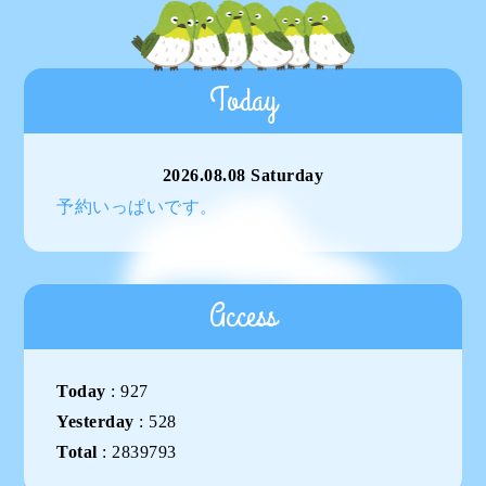
Today
2026.08.08 Saturday
予約いっぱいです。
Access
Today
:
927
Yesterday
:
528
Total
:
2839793