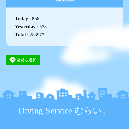
Today
:
856
Yesterday
:
528
Total
:
2839722
Diving Service むらい。