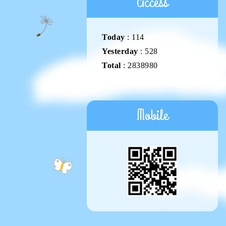
Access
Today
:
114
Yesterday
:
528
Total
:
2838980
Mobile